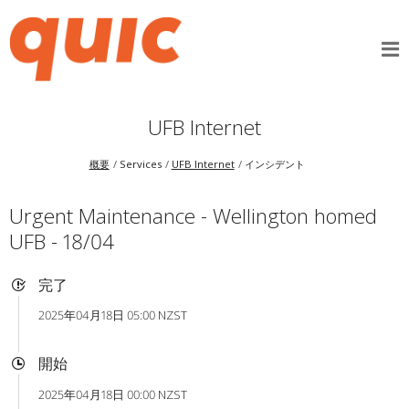
UFB Internet
概要
Services
UFB Internet
インシデント
Urgent Maintenance - Wellington homed
UFB - 18/04
完了
2025年04月18日 05:00 NZST
開始
2025年04月18日 00:00 NZST