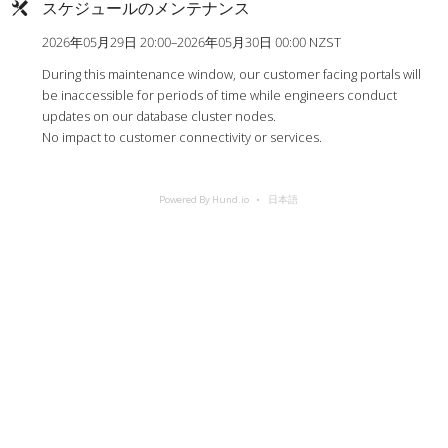
スケジュールのメンテナンス
2026年05月29日 20:00–2026年05月30日 00:00 NZST
During this maintenance window, our customer facing portals will
be inaccessible for periods of time while engineers conduct
updates on our database cluster nodes.
No impact to customer connectivity or services.
Powered By Hund.io
日本語