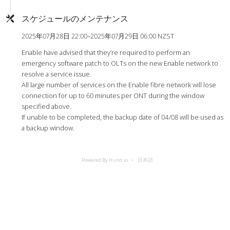
スケジュールのメンテナンス
2025年07月28日 22:00–2025年07月29日 06:00 NZST
Enable have advised that they’re required to perform an
emergency software patch to OLTs on the new Enable network to
resolve a service issue.
All large number of services on the Enable fibre network will lose
connection for up to 60 minutes per ONT during the window
specified above.
If unable to be completed, the backup date of 04/08 will be used as
a backup window.
Powered By Hund.io
日本語